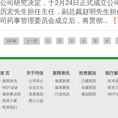
公司研究决定，于2月24日正式成立公
历宏先生担任主任，副总裁赵明先生担
司药事管理委员会成立后，将贯彻...
【
101条
上一页
1
2
3
4
5
6
首 页
关于珂信
新闻资讯
投资规划
医疗服
· 新闻资讯
· 公司简介
· 集团新闻
· 已建医院
· 技术
· MDT会诊
· 企业文化
· 媒体聚焦
· 在建医院
· 医资
· 微创事业部
· 发展规划
· 行业动态
· 规划医院
· MD
· 医资力量
· 爱心公益
· 联系我们