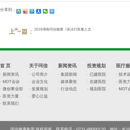
分享到：
2018湖南珂信健康《依法行医兼人文
上一篇：
关怀视野下的医患沟通和纠纷处理》
专题培训会
首 页
关于珂信
新闻资讯
投资规划
医疗服
· 新闻资讯
· 公司简介
· 集团新闻
· 已建医院
· 技术
· MDT会诊
· 企业文化
· 媒体聚焦
· 在建医院
· 医资
· 微创事业部
· 发展规划
· 行业动态
· 规划医院
· MD
· 医资力量
· 爱心公益
· 联系我们
珂信健康集团 版权所有 联系电话：0731-88000120 地址