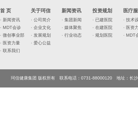
首 页
关于珂信
新闻资讯
投资规划
医疗服
· 新闻资讯
· 公司简介
· 集团新闻
· 已建医院
· 技术
· MDT会诊
· 企业文化
· 媒体聚焦
· 在建医院
· 医资
· 微创事业部
· 发展规划
· 行业动态
· 规划医院
· MD
· 医资力量
· 爱心公益
· 联系我们
珂信健康集团 版权所有 联系电话：0731-88000120 地址