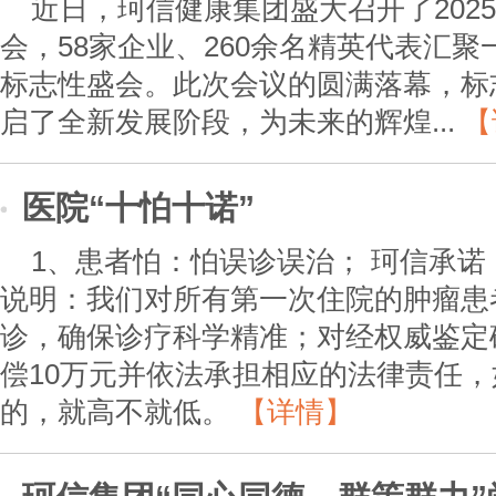
近日，珂信健康集团盛大召开了202
会，58家企业、260余名精英代表汇
标志性盛会。此次会议的圆满落幕，标
启了全新发展阶段，为未来的辉煌...
【
医院“十怕十诺”
1、患者怕：怕误诊误治； 珂信承诺
说明：我们对所有第一次住院的肿瘤患者
诊，确保诊疗科学精准；对经权威鉴定
偿10万元并依法承担相应的法律责任，
的，就高不就低。
【详情】