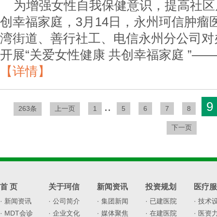
为增强女性自我保健意识，提高社区
创幸福家庭，3月14日，永州珂信肿瘤
湾街道、善行社工、电信永州分公司对
开展“关爱女性健康 共创幸福家庭 ”
【详情】
..
9
263条
上一页
1
5
6
7
8
下一页
首 页
关于珂信
新闻资讯
投资规划
医疗服
· 新闻资讯
· 公司简介
· 集团新闻
· 已建医院
· 技术
· MDT会诊
· 企业文化
· 媒体聚焦
· 在建医院
· 医资