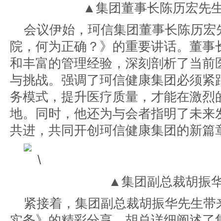
▲集团董事长陈历宏先
会议伊始，珂信集团董事长陈历宏
院，何为正确？》的重要讲话。董事
和丰富的管理经验，深刻剖析了当前
与挑战。强调了珂信健康集团必须紧
务模式，提升医疗质量，才能在激烈
地。同时，他还为与会者指明了未来
共进，共同开创珂信健康集团的新篇
▲集团副总裁胡振
紧接着，集团副总裁胡振华先生带
实务》的精彩分享。胡总详细阐述了