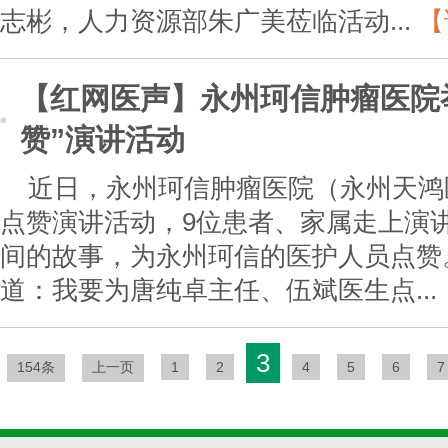
志彬，人力资源部朱广美莅临活动...
【
【红网医声】永州珂信肿瘤医院
赞”演讲活动
近日，永州珂信肿瘤医院（永州天鸿
点赞演讲活动，9位患者、家属走上演
间的故事，为永州珂信的医护人员点赞
道：我要为唐纯卓主任、伍斌医生点...
3
154条
上一页
1
2
4
5
6
7