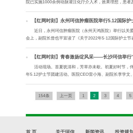
院已实施1000余例动脉灌注化疗介入术，效果理想，患者及
【红网时刻】永州珂信肿瘤医院举行5.12国际
近日，永州珂信肿瘤医院（永州天鸿医院）举行以关爱
会上，副院长曾也平宣读了《关于2022年5·12国际护士
【红网时刻】青春激扬绽风采——长沙珂信举行“5
活动现场。首夏犹清和，芳草亦未歇。初夏好时节，伴
年5.12护士节团建活动。医院CEO雷小海、副院长李学文
154条
上一页
1
2
3
4
5
首 页
关于珂信
新闻资讯
投资规