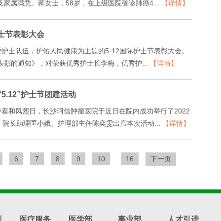
家属满意。蒋女士，58岁，在上级医院确诊肺癌4...
【详情】
护士节表彰大会
护士队伍，护佑人民健康为主题的5·12国际护士节表彰大会。
节表彰的通知》，对荣获优秀护士长李梅，优秀护...
【详情】
.12”护士节团建活动
着和风熙日，长沙珂信肿瘤医院于近日在院内成功举行了2022
、院长助理匡小娥、护理部主任陈奕雯出席本次活动...
【详情】
6
7
8
9
10
..
16
下一页
划
医疗服务
医学部
事业部
人才引进