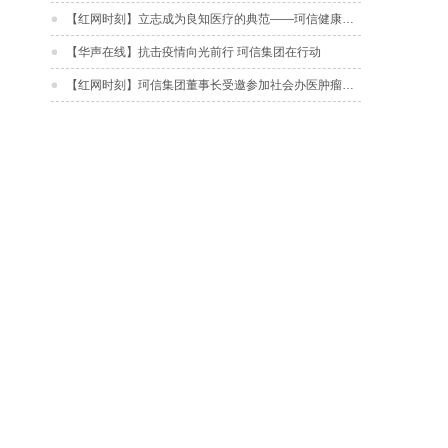
【红网时刻】立志成为良知医疗的典范——珂信健康产业集团召开内部学习会
【华声在线】抗击疫情向光前行 珂信集团在行动
【红网时刻】珂信集团董事长受邀参加社会办医肿瘤学科发展与管理创新论坛