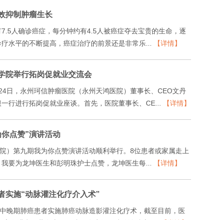
效抑制肿瘤生长
.5人确诊癌症，每分钟约有4.5人被癌症夺去宝贵的生命，逐
疗水平的不断提高，癌症治疗的前景还是非常乐...
【详情】
学院举行拓岗促就业交流会
24日，永州珂信肿瘤医院（永州天鸿医院）董事长、CEO文丹
行进行拓岗促就业座谈。首先，医院董事长、CE...
【详情】
你点赞”演讲活动
医院）第九期我为你点赞演讲活动顺利举行。8位患者或家属走上
我要为龙坤医生和彭明珠护士点赞，龙坤医生每...
【详情】
者实施“动脉灌注化疗介入术”
位中晚期肺癌患者实施肺癌动脉造影灌注化疗术，截至目前，医