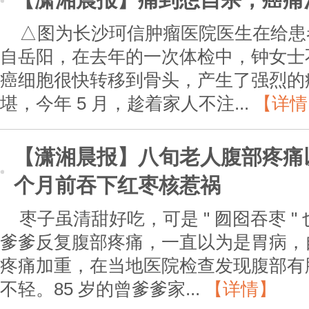
△图为长沙珂信肿瘤医院医生在给患者
自岳阳，在去年的一次体检中，钟女士
癌细胞很快转移到骨头，产生了强烈的
堪，今年 5 月，趁着家人不注...
【详情
【潇湘晨报】八旬老人腹部疼痛
个月前吞下红枣核惹祸
枣子虽清甜好吃，可是 " 囫囵吞枣 "
爹爹反复腹部疼痛，一直以为是胃病，
疼痛加重，在当地医院检查发现腹部有
不轻。85 岁的曾爹爹家...
【详情】