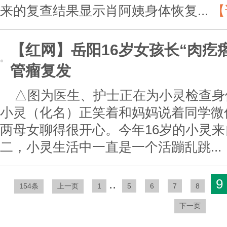
来的复查结果显示肖阿姨身体恢复...
【
【红网】岳阳16岁女孩长“肉疙
管瘤复发
△图为医生、护士正在为小灵检查身
小灵（化名）正笑着和妈妈说着同学微
两母女聊得很开心。今年16岁的小灵
二，小灵生活中一直是一个活蹦乱跳...
..
9
154条
上一页
1
5
6
7
8
下一页