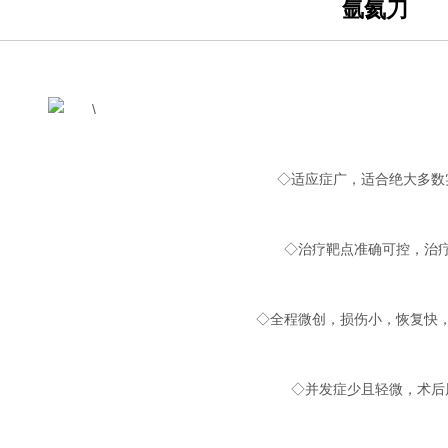
氩氦刀
◇适应症广，适合绝大多数
◇治疗靶点准确可控，治
◇全程微创，损伤小，恢复快
◇并发症少且轻微，术后