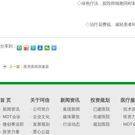
◇绿色疗法，损毁癌细胞同时
◇治疗花费低、减轻患者
分享到：
上一篇：
医用直线加速器
首 页
关于珂信
新闻资讯
投资规划
医疗服
· 新闻资讯
· 公司简介
· 集团新闻
· 已建医院
· 技术
· MDT会诊
· 企业文化
· 媒体聚焦
· 在建医院
· 医资
· 微创事业部
· 发展规划
· 行业动态
· 规划医院
· MD
· 医资力量
· 爱心公益