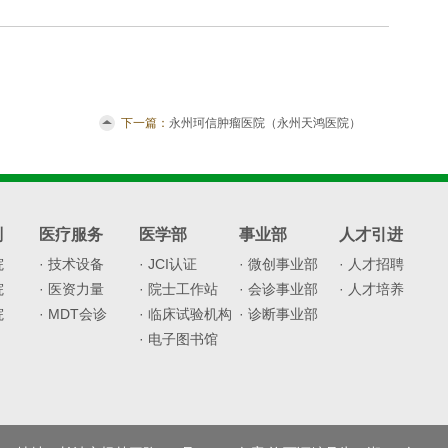
下一篇：
永州珂信肿瘤医院（永州天鸿医院）
开展“关爱女性”义诊活动
划
医疗服务
医学部
事业部
人才引进
院
· 技术设备
· JCI认证
· 微创事业部
· 人才招聘
院
· 医资力量
· 院士工作站
· 会诊事业部
· 人才培养
院
· MDT会诊
· 临床试验机构
· 诊断事业部
· 电子图书馆