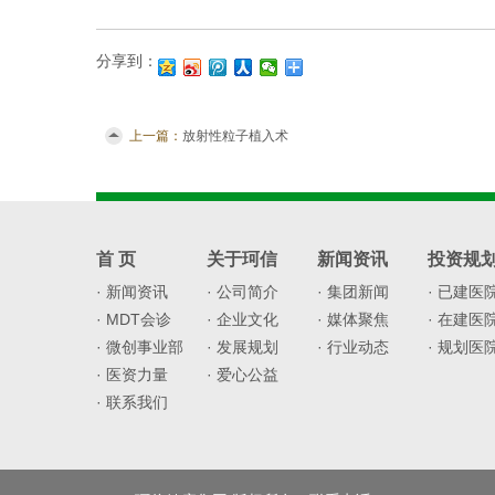
分享到：
上一篇：
放射性粒子植入术
首 页
关于珂信
新闻资讯
投资规
· 新闻资讯
· 公司简介
· 集团新闻
· 已建医
· MDT会诊
· 企业文化
· 媒体聚焦
· 在建医
· 微创事业部
· 发展规划
· 行业动态
· 规划医
· 医资力量
· 爱心公益
· 联系我们