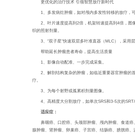
更优化的治疗技术 引领智慧放疗新时代
1、多发病灶肿瘤，如对颅内多发性转移的放疗，
2、叶片速度提高到2倍，机架转速提高到4倍，
织的照射剂量。
3、“双子星”快速双层多叶准直器（MLC），采用
帮助延长肿瘤患者寿命，提高生活质量
1、影像自动配准、一步完成采集。
2、解剖结构复杂的肿瘤，如临近重要器官肿瘤的
疗。
3、为每个射野或孤累积剂量图像。
4、高精度大分割放疗，如单次SRS和3-5次的SRT/
适应症：
鼻咽癌、口腔癌、头颈部肿瘤、颅内肿瘤、食道癌
腺肿瘤、肾肿瘤、卵巢癌、子宫癌、结肠癌、膀胱癌、