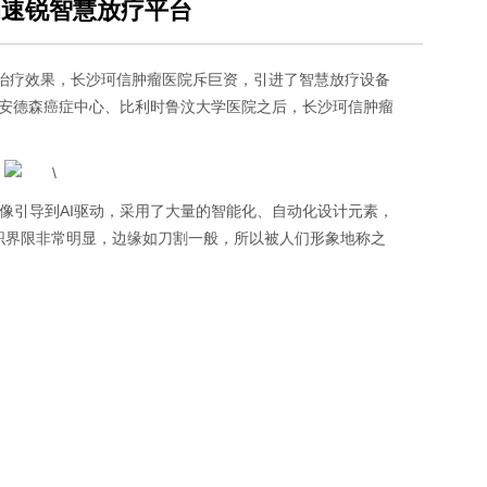
on速锐智慧放疗平台
治疗效果，
长沙珂信肿瘤医院
斥巨资，引进了智慧放疗设备
MD安德森癌症中心、比利时鲁汶大学医院之后，
长沙珂信肿瘤
。
图像引导到AI驱动，采用了大量的智能化、自动化设计元素，
组织界限非常明显，边缘如刀割一般，所以被人们形象地称之