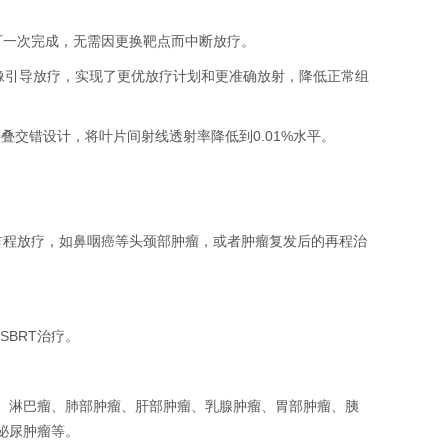
可一次完成，无需因更换靶点而中断放疗。
图像引导放疗，实现了更优放疗计划和更准确放射，降低正常组
层叠交错设计，将叶片间射线透射率降低到0.01%水平。
首程放疗，如鼻咽癌等头颈部肿瘤，或者肿瘤复发后的再程治
SBRT治疗。
、淋巴瘤、肺部肿瘤、肝部肿瘤、乳腺肿瘤、胃部肿瘤、胰
泌尿肿瘤等。