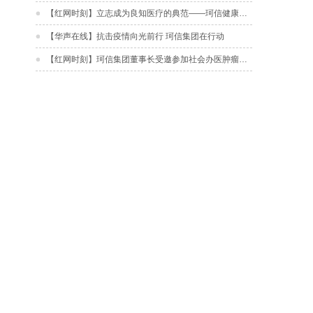
【红网时刻】立志成为良知医疗的典范——珂信健康产业集团召开内部学习会
【华声在线】抗击疫情向光前行 珂信集团在行动
【红网时刻】珂信集团董事长受邀参加社会办医肿瘤学科发展与管理创新论坛