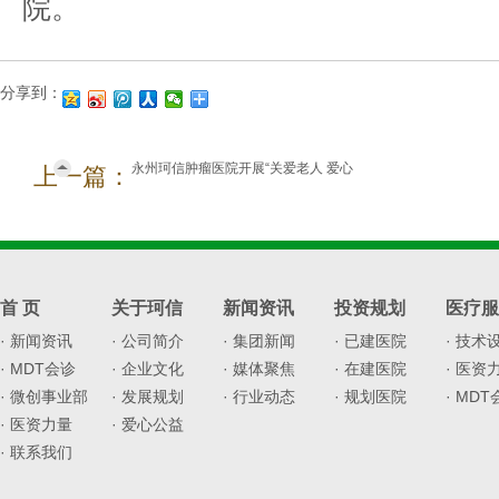
院。
分享到：
永州珂信肿瘤医院开展“关爱老人 爱心
上一篇：
义诊”活动
首 页
关于珂信
新闻资讯
投资规划
医疗服
· 新闻资讯
· 公司简介
· 集团新闻
· 已建医院
· 技术
· MDT会诊
· 企业文化
· 媒体聚焦
· 在建医院
· 医资
· 微创事业部
· 发展规划
· 行业动态
· 规划医院
· MD
· 医资力量
· 爱心公益
· 联系我们