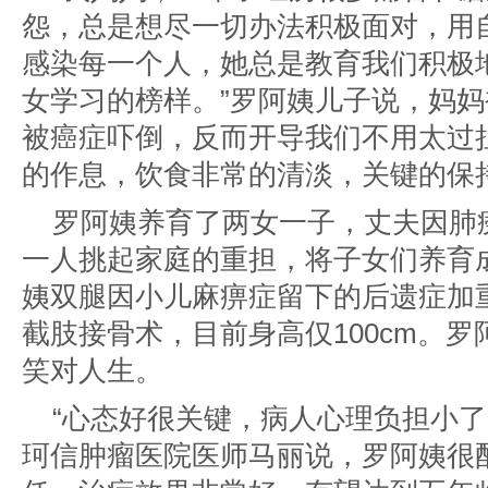
怨，总是想尽一切办法积极面对，用
感染每一个人，她总是教育我们积极
女学习的榜样。”罗阿姨儿子说，妈
被癌症吓倒，反而开导我们不用太过
的作息，饮食非常的清淡，关键的保
罗阿姨养育了两女一子，丈夫因肺痨
一人挑起家庭的重担，将子女们养育
姨双腿因小儿麻痹症留下的后遗症加重
截肢接骨术，目前身高仅100cm。
笑对人生。
“心态好很关键，病人心理负担小了
珂信肿瘤医院
医师马丽说，罗阿姨很